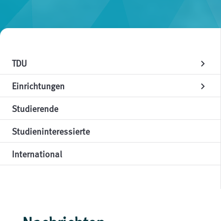
TDU
chevron_right
Einrichtungen
chevron_right
Studierende
Studieninteressierte
International