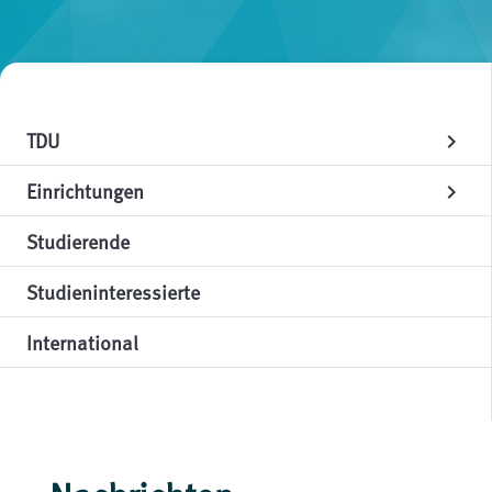
TDU
chevron_right
Einrichtungen
chevron_right
Studierende
Studieninteressierte
International