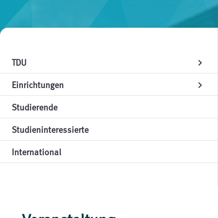
TDU
chevron_right
Einrichtungen
chevron_right
Studierende
Studieninteressierte
International