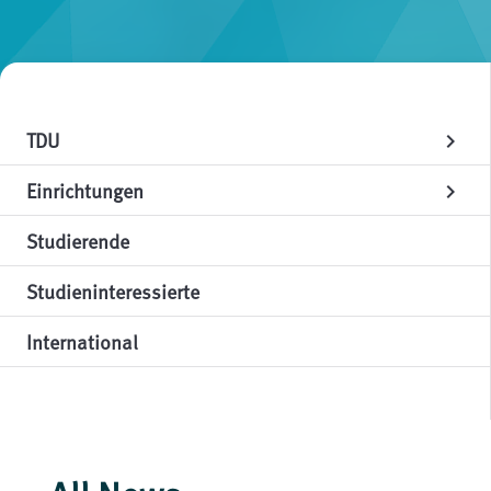
TDU
chevron_right
Einrichtungen
chevron_right
Studierende
Studieninteressierte
International