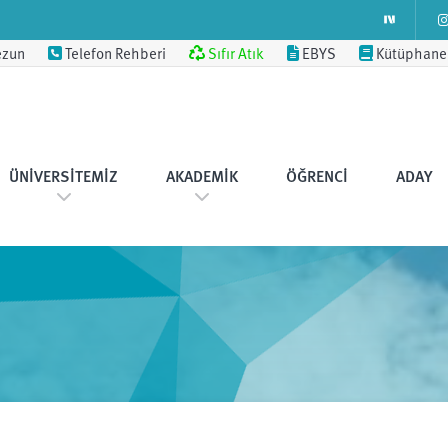
ezun
Telefon Rehberi
Sıfır Atık
EBYS
Kütüphane
ÜNIVERSITEMIZ
AKADEMIK
ÖĞRENCI
ADAY