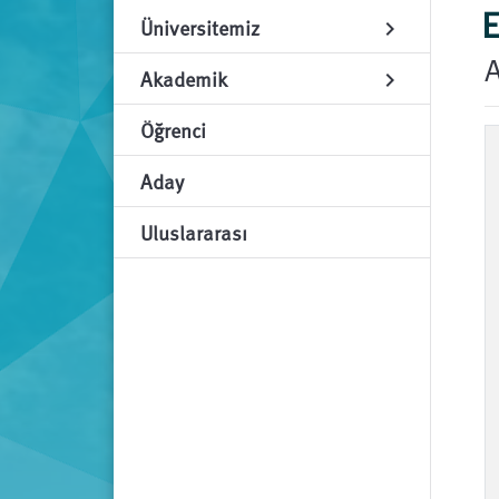
E
Üniversitemiz
chevron_right
A
Akademik
chevron_right
Öğrenci
Aday
Uluslararası