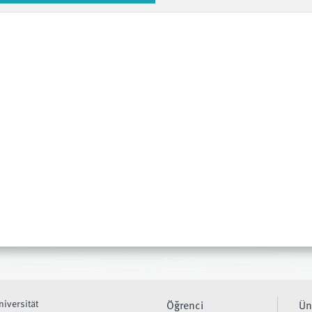
niversität
Öğrenci
Ün