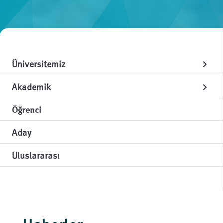
Üniversitemiz
chevron_right
Akademik
chevron_right
Öğrenci
Aday
Uluslararası