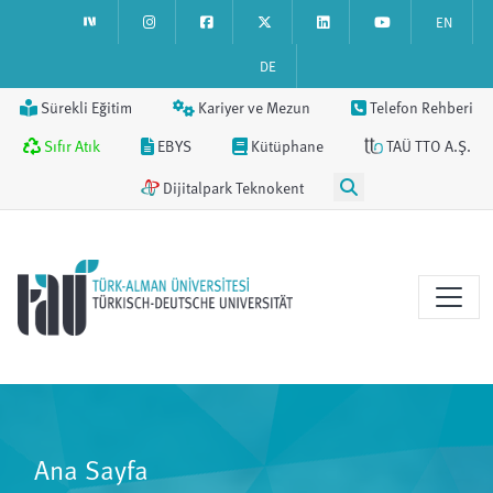
EN
DE
Sürekli Eğitim
Kariyer ve Mezun
Telefon Rehberi
Sıfır Atık
EBYS
Kütüphane
TAÜ TTO A.Ş.
Dijitalpark Teknokent
Ana Sayfa